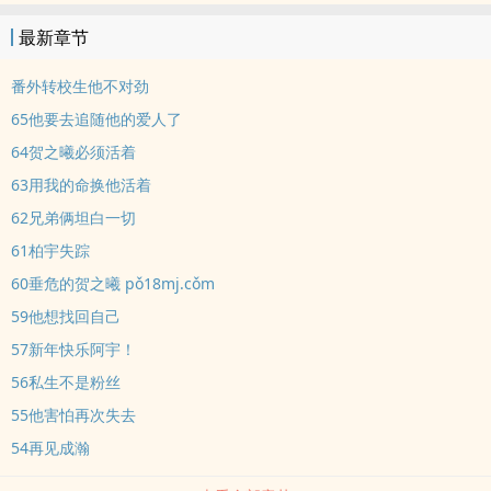
最新章节
番外转校生他不对劲
65他要去追随他的爱人了
64贺之曦必须活着
63用我的命换他活着
62兄弟俩坦白一切
61柏宇失踪
60垂危的贺之曦 pǒ18mj.cǒm
59他想找回自己
57新年快乐阿宇！
56私生不是粉丝
55他害怕再次失去
54再见成瀚