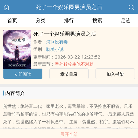
死了一个娱乐圈男演员之后
首页
分类
排行
搜索
足迹
死了一个娱乐圈男演员之后
作者：
河豚没有毒
类别：
耽美小说
2026-03-22 12:23:52
更新时间：
最新章节：
番外转校生他不对劲
立即阅读
章节目录
加入书架
内容简介
贺世然：纨绔富二代，家里老幺，毒舌暴躁，不受控也不服管。只乐
意听竹马柏宇的话，也只有柏宇能哄好他的少爷脾气。-后来那人忽然
死了，贺世然陷入了一种执念中。-主角：贺世然、柏宇。腹黑竹马vs
嘴炮青梅1v1-上半部双男主：贺世然、谢添天。无cp，不凑对。下半
展开全部
部双男主：贺世然、柏宇。有cp，是一对。