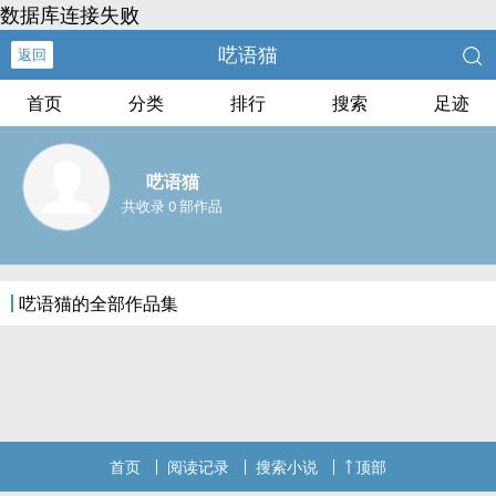
数据库连接失败
呓语猫
返回
首页
分类
排行
搜索
足迹
呓语猫
共收录 0 部作品
呓语猫的全部作品集
首页
阅读记录
搜索小说
顶部