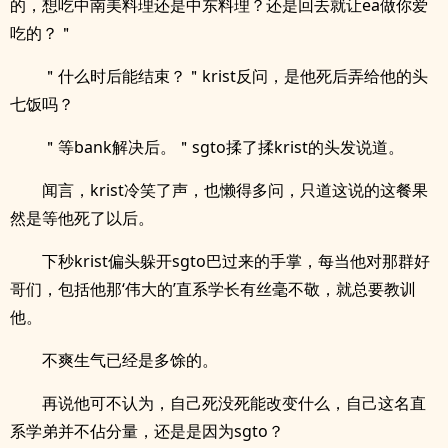
的，想吃中南美料理还是中东料理？还是回去就让ea做你爱
吃的？＂
＂什么时后能结束？＂krist反问，是他死后弄给他的头
七饭吗？
＂等bank解决后。＂sgto揉了揉krist的头发说道。
闻言，krist冷笑了声，也懒得多问，只道这说的这餐果
然是等他死了以后。
下秒krist偏头躲开sgto巴过来的手掌，每当他对那群好
哥们，包括他那‘伟大的’直系学长有丝毫不敬，就总要教训
他。
不爽生气已经是多馀的。
再说他可不认为，自己死没死能改变什么，自己这名直
系学弟并不佔分量，还是是因为sgto？