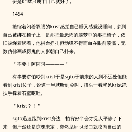
要是krist只属于自己就好了。
1454
捲缩着闭着双眼的krist感觉自己睡又感觉没睡间，梦到
自己被绑在椅子上，是那把最恐怖的噩梦中的那把椅子，依
旧被绳着绑着，他拼命挣扎但动弹不得而血在眼前喷溅，无
数仿佛画成厉鬼的人影朝自己扑来。
＂不要！阿阿阿————＂
有事要讲怕吵到krist于是sgto于前来的人到不远处但能
看到krist位子，说道一半就听到尖叫，扭头一看就见krist跪
扶手撑着石壁呕吐。
＂krist？！＂
sgto迅速跑到krist身边，拍背好半会才见人平静了下
来，但严然还是惊魂未定，突然见krist张口就咬向自己的