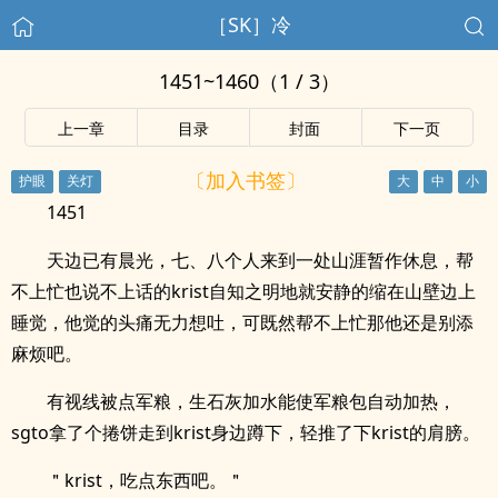
［SK］冷
1451~1460（1 / 3）
上一章
目录
封面
下一页
〔加入书签〕
1451
天边已有晨光，七、八个人来到一处山涯暂作休息，帮
不上忙也说不上话的krist自知之明地就安静的缩在山壁边上
睡觉，他觉的头痛无力想吐，可既然帮不上忙那他还是别添
麻烦吧。
有视线被点军粮，生石灰加水能使军粮包自动加热，
sgto拿了个捲饼走到krist身边蹲下，轻推了下krist的肩膀。
＂krist，吃点东西吧。＂