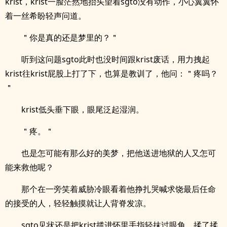
krist，krist一脸茫然地抬头望着sgto没有动作，小心翼翼怀
着一丝希盼轻声问道。
＂你是真的还是梦里的？＂
听到这问题sgto此时也没时间跟krist废话，用力拽起
krist往krist屁股上打了下，也算是教训了，他问：＂疼吗？
＂
krist低头垂下眼，眼尾泛起湿润。
＂疼。＂
也是怎可能有那么好的美梦，把他送进地狱的人又怎可
能来救他呢？
那个在一旁笑着威胁冷眼看着他挣扎哭喊求饶最后任命
的接受的人，轻轻触摸就让人背脊发凉。
sgto见状还是把krist揽进怀里手指轻抹过眼角，揉了揉