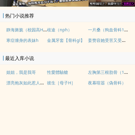
热门小说推荐
静海旖旎（校园高H）
一片桑（狗血骨科1v1）
歧途（nph）
姜赞容她受苦又受难（NPH）
寒症缠身的表妹h
金属牙套【骨科gl】
最近入库小说
左胸第三根肋骨（1v1伪骨性虐强制）
姐姐，我是我哥
性愛體驗艙
漂亮炮灰如此惹人怜爱
彼生［母子H］
夜幕喧嚣（偽骨科）