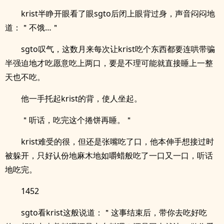
krist半睁开眼看了眼sgto后闭上眼背过身，声音闷闷地
道：＂不饿…＂
sgto叹气，这数月来每次让krist吃个东西都要连哄带骗
半强迫地才吃愿意吃上两口，要是不理可能就直接睡上一整
天也不吃。
他一手托起krist的背，使人坐起。
＂听话，吃完这个捲饼再睡。＂
krist难受的很，但还是张嘴吃了口，他本伸手想接过时
被躲开，只好认份地麻木地如嚼蜡般吃了一口又一口，听话
地吃完。
1452
sgto看krist这般说道：＂这事结束后，带你去吃好吃