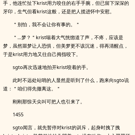
手，他连忙扯下krist用力咬住的右手手腕，但已留下深深的
牙印，生气但看krist这般，还是把人揽进怀中安慰。
＂别怕，我不会让你有事的。＂
＂…梦？＂krist喘着大气恍惚道了声，不疼，应该是
梦，虽然噩梦让人恐惧，但美梦更不该沉迷，得再清醒点，
于是krist用力地又往自己拇指咬下。
sgto再次迅速地拍开krist咬着的手。
此时不远处站哨的人显然是听到了什么，跑来向sgto说
道：＂咱们得先撤离这。＂
刚刚那惊天尖叫可把人也引来了。
1455
sgto闻言，就先暂停对krist的训斥，起身时拽了拽